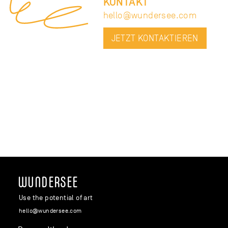
KONTAKT
hello
@
wund
ersee
.
com
JETZT KONTAKTIEREN
WUNDERSEE
Use the potential of art
hello
@
wund
ersee
.
com